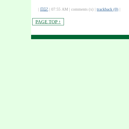
|
日記
| 07:55 AM | comments (x) |
trackback (0)
|
PAGE TOP ↑